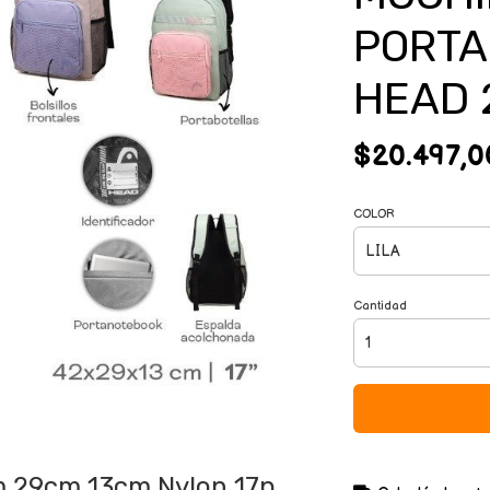
PORTA
HEAD 
$20.497,0
COLOR
Cantidad
m 29cm 13cm Nylon 17p