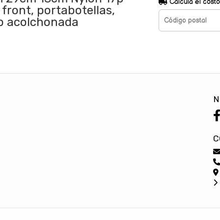
Calculá el costo
 front, portabotellas,
sp acolchonada
N
C