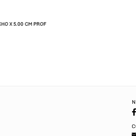
CHO X 5.00 CM PROF
N
C