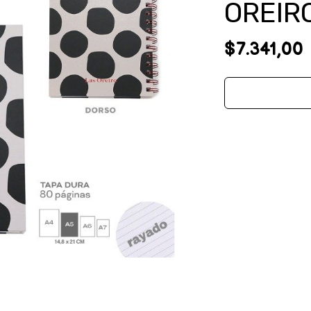
OREIR
$7.341,00