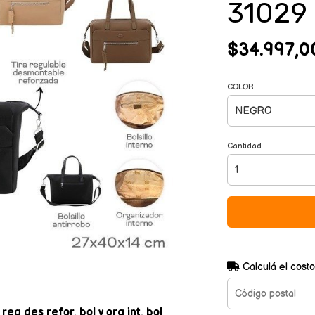
31029
$34.997,0
COLOR
Cantidad
Calculá el costo
g des refor, bol y org int, bol